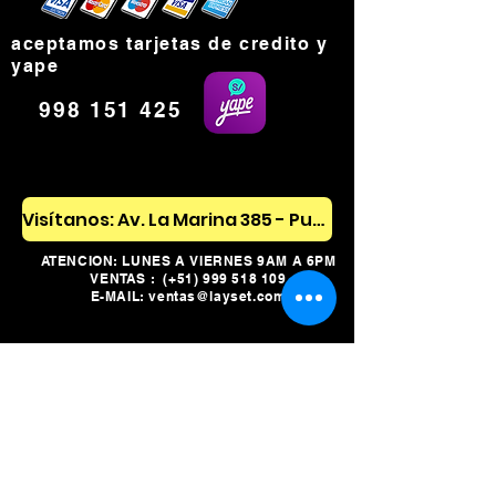
pulgadas
USB-C COMPATIBLE CON USB
aceptamos tarjetas de credito y
3.1
yape
TEMPERATURA AMBIENTE 0 - 4
998 151 425
0 C / 3 2-10 4 F.
MAX HUMEDAD RELATIVA 95%
SIN CONDENSACIÓN
Visítanos: Av. La Marina 385 - Pueblo Libre
ATENCION: LUNES A VIERNES 9AM A 6PM
VENTAS : (+51)
999 518 109
E-MAIL: ventas@layset.com
TELF: (+51-1) 225-8398