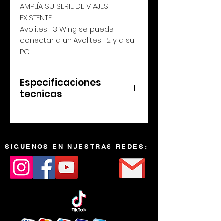
AMPLÍA SU SERIE DE VIAJES
EXISTENTE
Avolites T3 Wing se puede
conectar a un Avolites T2 y a su
PC.
Especificaciones
tecnicas
20 Faders de Playbacks
30 Botones de Macro /
Ejecutores Robusta en
SIGUENOS EN NUESTRAS REDES:
aluminio y acero
40 Botones de Flash C&K
con cubierta personalizada
33 Botones Cherry MX
retroliluminadas de bajo
pérfil Bajo Pérfil 50mm / 2