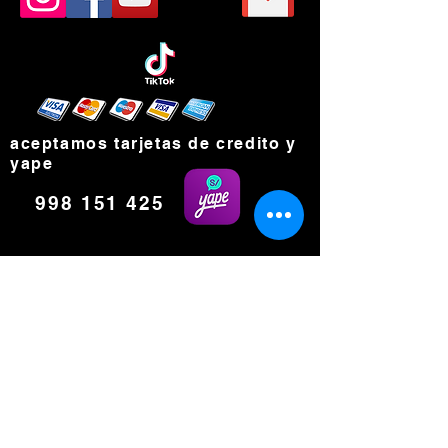
aceptamos tarjetas de credito y
yape
998 151 425
Visítanos: Av. La Marina 385 - Pueblo Libre
ATENCION: LUNES A VIERNES 9AM A 6PM
VENTAS : (+51)
999 518 109
E-MAIL: ventas@layset.com